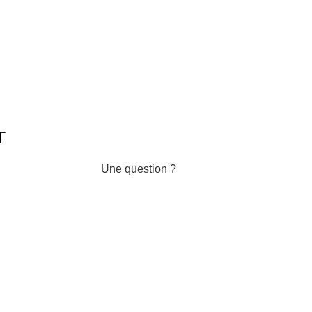
T
Une question ?
kers.com
Discuter en temps réel avec notre
équipe, chat disponible en bas à
 59
gauche de votre écran