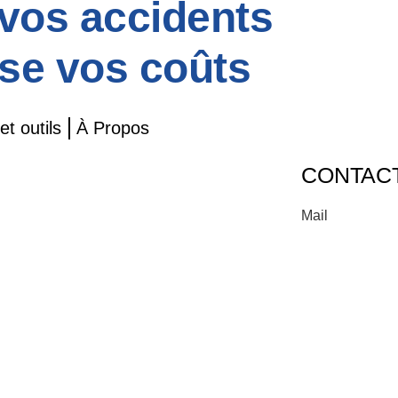
vos accidents
ise vos coûts
t outils
À Propos
CONTAC
Mail
contact@gpwor
Téléphone
+33 1 84 80 91